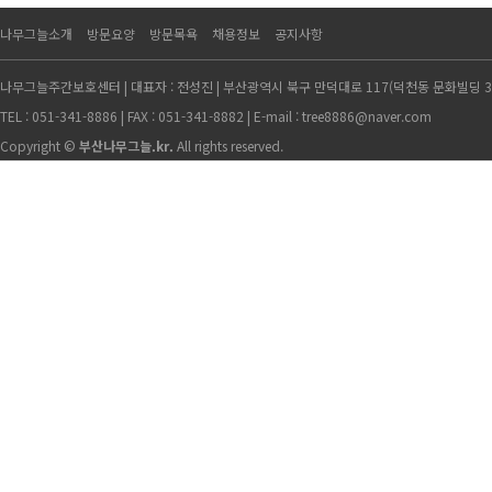
나무그늘소개
방문요양
방문목욕
채용정보
공지사항
나무그늘주간보호센터 | 대표자 : 전성진 | 부산광역시 북구 만덕대로 117(덕천동 문화빌딩 3층
TEL : 051-341-8886 | FAX : 051-341-8882 | E-mail : tree8886@naver.com
Copyright ©
부산나무그늘.kr.
All rights reserved.