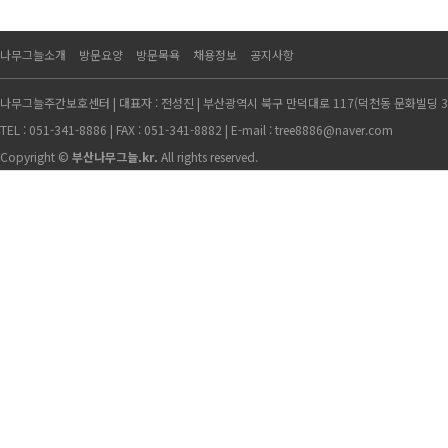
나무그늘소개
방문요양
방문목욕
채용정보
공지사항
나무그늘주간보호센터 | 대표자 : 전성진 | 부산광역시 북구 만덕대로 117(덕천동 문화빌딩 3층
TEL : 051-341-8886 | FAX : 051-341-8882 | E-mail : tree8886@naver.com
Copyright ©
부산나무그늘.kr.
All rights reserved.