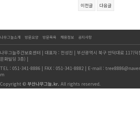
이전글
다음글
나무그늘소개
방문요양
방문목욕
채용정보
공지사항
나무그늘주간보호센터 | 대표자 : 전성진 | 부산광역시 북구 만덕대로 117(
문화빌딩 3층) |
TEL : 051-341-8886 | FAX : 051-341-8882 | E-mail : tree8886@nave
m
Copyright ©
부산나무그늘.kr.
All rights reserved.